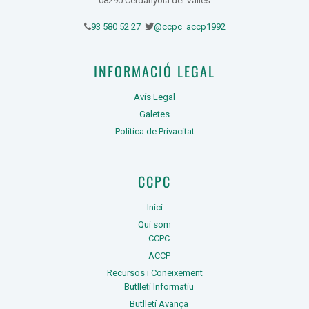
08290 Cerdanyola del Vallès
93 580 52 27
@ccpc_accp1992
INFORMACIÓ LEGAL
Avís Legal
Galetes
Política de Privacitat
CCPC
Inici
Qui som
CCPC
ACCP
Recursos i Coneixement
Butlletí Informatiu
Butlletí Avança