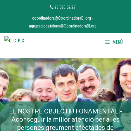
93 580 52 27
coordinadora@CoordinadoraDI.org
-
agrupaciocatalana@CoordinadoraDI.org
MENÚ
EL NOSTRE OBJECTIU FONAMENTAL -
Aconseguir la millor atenció per a les
persones greument afectades de