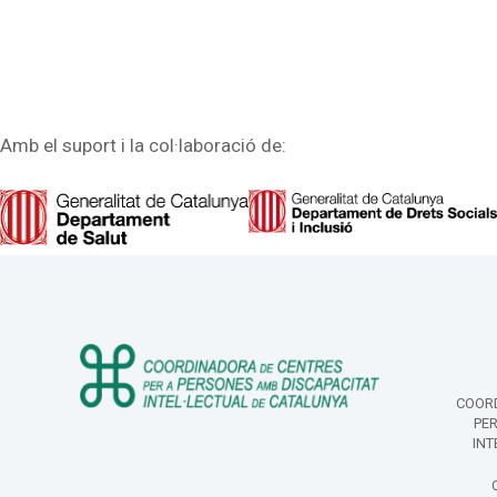
Amb el suport i la col·laboració de:
COORD
PE
INT