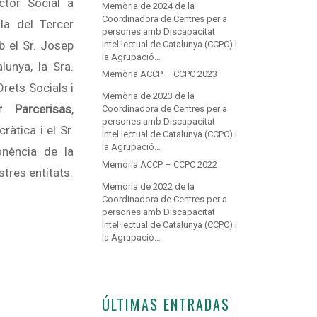
ctor Social a
Memòria de 2024 de la
Coordinadora de Centres per a
a del Tercer
persones amb Discapacitat
b el
Sr. Josep
Intel·lectual de Catalunya (CCPC) i
la Agrupació…
lunya, la Sra.
Memòria ACCP – CCPC 2023
rets Socials i
Memòria de 2023 de la
 Parcerisas
,
Coordinadora de Centres per a
persones amb Discapacitat
àtica i el Sr.
Intel·lectual de Catalunya (CCPC) i
la Agrupació…
onència de la
Memòria ACCP – CCPC 2022
stres entitats.
Memòria de 2022 de la
Coordinadora de Centres per a
persones amb Discapacitat
Intel·lectual de Catalunya (CCPC) i
la Agrupació…
ÚLTIMAS ENTRADAS