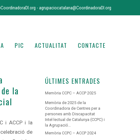
CoordinadoraDI.org
-
agrupaciocatalana@CoordinadoraDI.org
IA
PIC
ACTUALITAT
CONTACTE
a
ÚLTIMES ENTRADES
 de la
Memòria CCPC – ACCP 2025
cial
Memòria de 2025 de la
Coordinadora de Centres per a
persones amb Discapacitat
Intel·lectual de Catalunya (CCPC) i
C i ACCP i la
la Agrupació…
 celebració de
Memòria CCPC – ACCP 2024