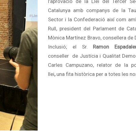
l’aprovació de la Llei del Tercer Se
Catalunya amb companys de la Taul
Sector i la Confederació així com am
Rull, president del Parlament de Cata
Mònica Martínez Bravo, consellera de D
Inclusió; el Sr.
Ramon Espadaler
conseller de Justícia i Qualitat Democr
Carles Campuzano, relator de la p
llei
,
una fita històrica per a totes les no