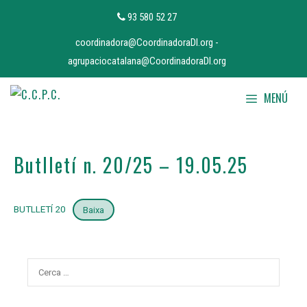
Vés
93 580 52 27
al
coordinadora@CoordinadoraDI.org
-
contingut
agrupaciocatalana@CoordinadoraDI.org
MENÚ
Butlletí n. 20/25 – 19.05.25
BUTLLETÍ 20
Baixa
Cerca: