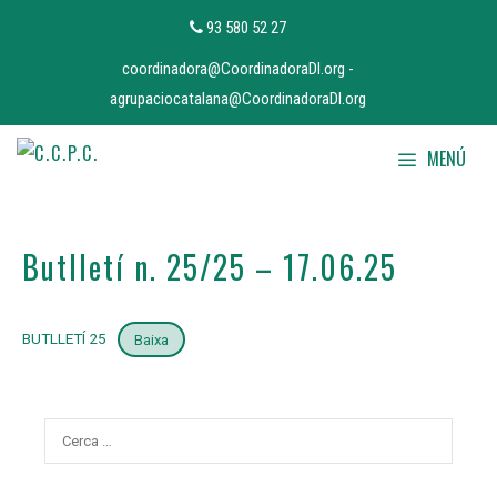
Vés
93 580 52 27
al
coordinadora@CoordinadoraDI.org
-
contingut
agrupaciocatalana@CoordinadoraDI.org
MENÚ
Butlletí n. 25/25 – 17.06.25
BUTLLETÍ 25
Baixa
Cerca: