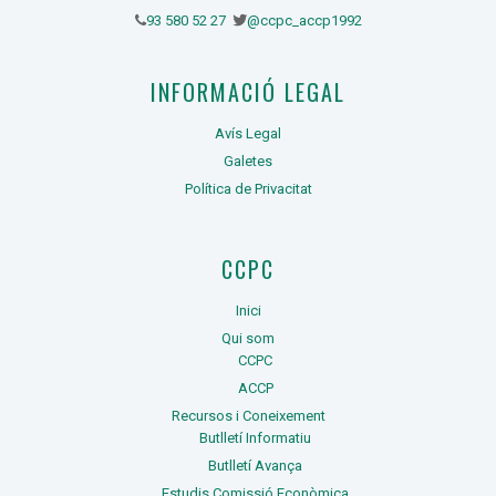
93 580 52 27
@ccpc_accp1992
INFORMACIÓ LEGAL
Avís Legal
Galetes
Política de Privacitat
CCPC
Inici
Qui som
CCPC
ACCP
Recursos i Coneixement
Butlletí Informatiu
Butlletí Avança
Estudis Comissió Econòmica