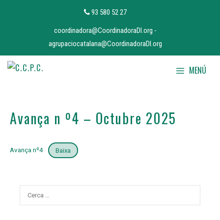
Vés
93 580 52 27
al
coordinadora@CoordinadoraDI.org
-
contingut
agrupaciocatalana@CoordinadoraDI.org
MENÚ
Avança n º4 – Octubre 2025
Avança nº4
Baixa
Cerca: