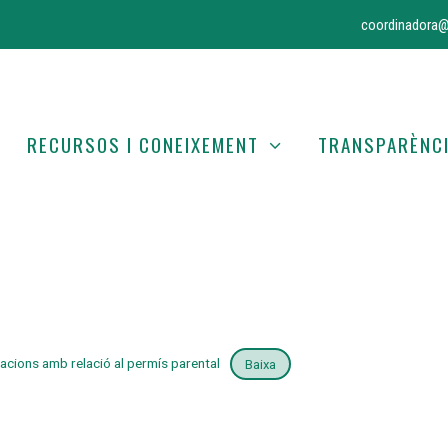
coordinadora@
RECURSOS I CONEIXEMENT
TRANSPARÈNC
racions amb relació al permís parental
Baixa