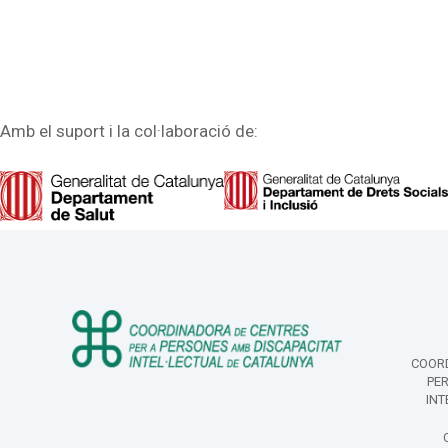
Amb el suport i la col·laboració de:
COORD
PE
INT