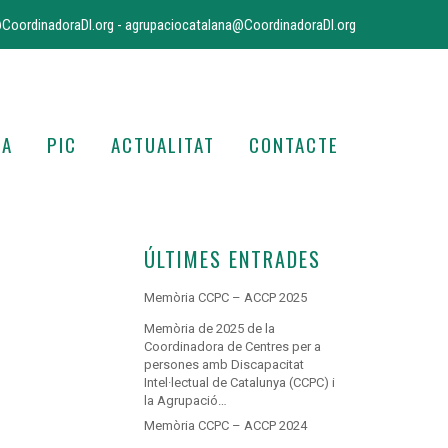
CoordinadoraDI.org
-
agrupaciocatalana@CoordinadoraDI.org
IA
PIC
ACTUALITAT
CONTACTE
ÚLTIMES ENTRADES
Memòria CCPC – ACCP 2025
Memòria de 2025 de la
Coordinadora de Centres per a
persones amb Discapacitat
Intel·lectual de Catalunya (CCPC) i
la Agrupació…
Memòria CCPC – ACCP 2024