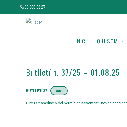
Vés
93 580 52 27
al
contingut
INICI
QUI SOM
Butlletí n. 37/25 – 01.08.25
BUTLLETÍ 37
Baixa
Circular: ampliació del permís de naixement i noves conside