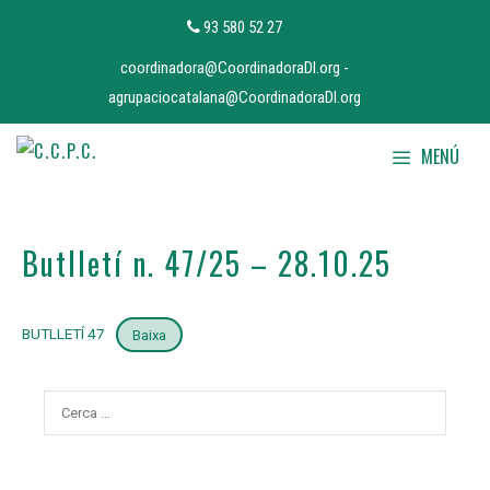
Vés
93 580 52 27
al
coordinadora@CoordinadoraDI.org
-
contingut
agrupaciocatalana@CoordinadoraDI.org
MENÚ
Butlletí n. 47/25 – 28.10.25
BUTLLETÍ 47
Baixa
Cerca: