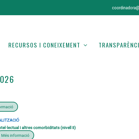
coordinadora@
RECURSOS I CONEIXEMENT
TRANSPARÈNC
2026
ormació
ALITZACIÓ
·lectual i altres comorbiditats (nivell II)
Més informació