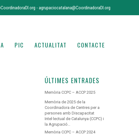
CoordinadoraDI.org
-
agrupaciocatalana@CoordinadoraDI.org
IA
PIC
ACTUALITAT
CONTACTE
ÚLTIMES ENTRADES
Memòria CCPC – ACCP 2025
Memòria de 2025 de la
Coordinadora de Centres per a
persones amb Discapacitat
Intel·lectual de Catalunya (CCPC) i
la Agrupació…
Memòria CCPC – ACCP 2024