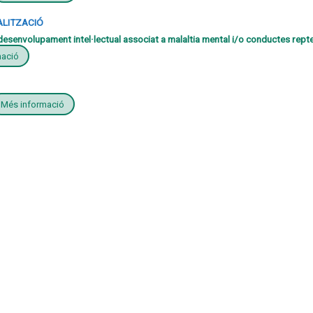
ALITZACIÓ
esenvolupament intel·lectual associat a malaltia mental i/o conductes rept
mació
Més informació