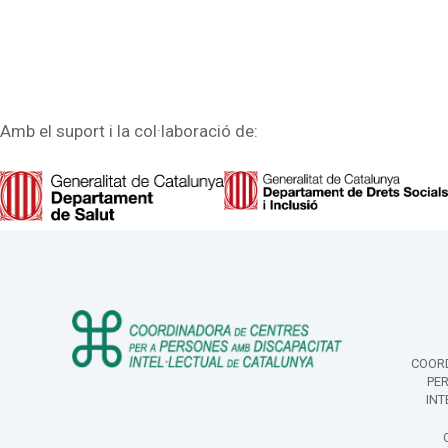
Amb el suport i la col·laboració de:
COORD
PE
INT