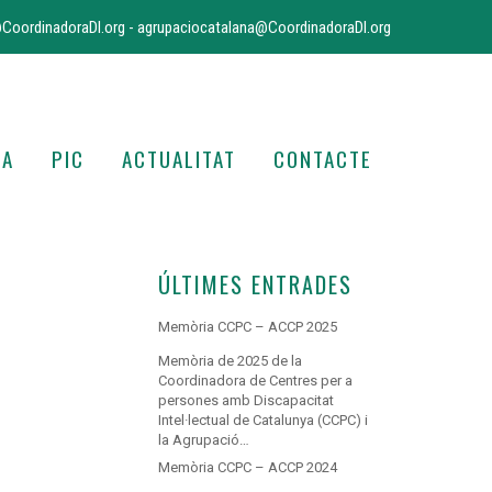
CoordinadoraDI.org
-
agrupaciocatalana@CoordinadoraDI.org
IA
PIC
ACTUALITAT
CONTACTE
ÚLTIMES ENTRADES
Memòria CCPC – ACCP 2025
Memòria de 2025 de la
Coordinadora de Centres per a
persones amb Discapacitat
Intel·lectual de Catalunya (CCPC) i
la Agrupació…
Memòria CCPC – ACCP 2024