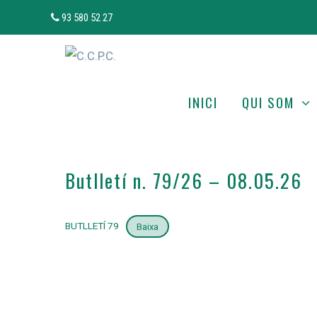
Vés
93 580 52 27
al
contingut
INICI
QUI SOM
Butlletí n. 79/26 – 08.05.26
BUTLLETÍ 79
Baixa