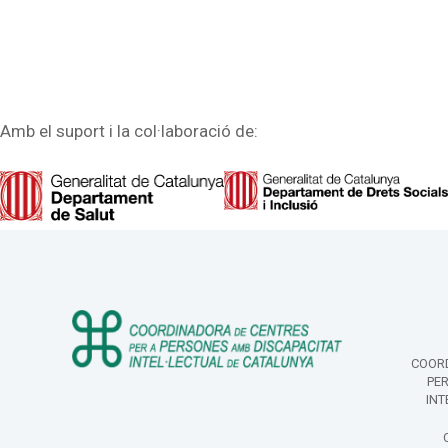
Amb el suport i la col·laboració de:
COORD
PE
INT