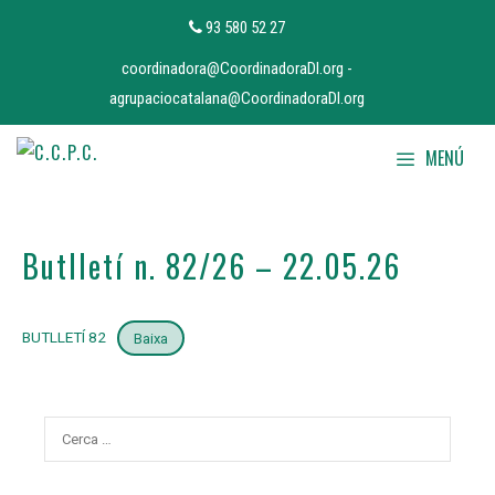
Vés
93 580 52 27
al
coordinadora@CoordinadoraDI.org
-
contingut
agrupaciocatalana@CoordinadoraDI.org
MENÚ
Butlletí n. 82/26 – 22.05.26
BUTLLETÍ 82
Baixa
Cerca: