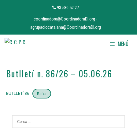
Vés
93 580 52 27
al
coordinadora@CoordinadoraDI.org
-
contingut
agrupaciocatalana@CoordinadoraDI.org
MENÚ
Butlletí n. 86/26 – 05.06.26
BUTLLETÍ 86
Baixa
Cerca: