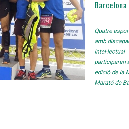
Barcelona
Quatre espor
amb discapac
intel·lectual
participaran 
edició de la M
Marató de Ba