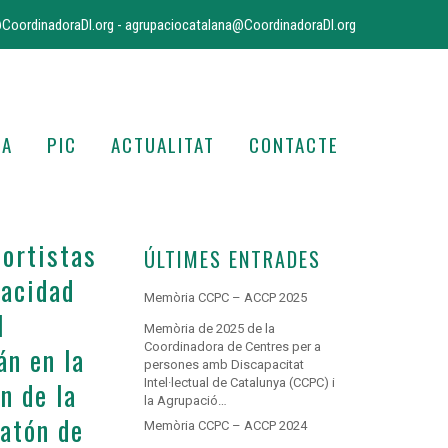
CoordinadoraDI.org
-
agrupaciocatalana@CoordinadoraDI.org
IA
PIC
ACTUALITAT
CONTACTE
portistas
ÚLTIMES ENTRADES
pacidad
Memòria CCPC – ACCP 2025
l
Memòria de 2025 de la
Coordinadora de Centres per a
án en la
persones amb Discapacitat
n de la
Intel·lectual de Catalunya (CCPC) i
la Agrupació…
atón de
Memòria CCPC – ACCP 2024