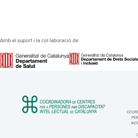
Amb el suport i la col·laboració de:
COORD
PE
INT