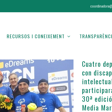
coordinadora@
RECURSOS I CONEIXEMENT
TRANSPARÈNC
Cuatro de
con disca
intelectua
participar
30ª edició
Media Mar