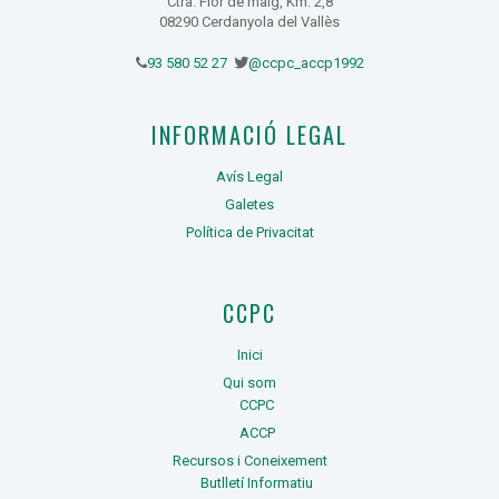
Ctra. Flor de maig, Km. 2,8
08290 Cerdanyola del Vallès
93 580 52 27
@ccpc_accp1992
INFORMACIÓ LEGAL
Avís Legal
Galetes
Política de Privacitat
CCPC
Inici
Qui som
CCPC
ACCP
Recursos i Coneixement
Butlletí Informatiu