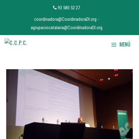
Vés
93 580 52 27
al
coordinadora@CoordinadoraDI.org
-
contingut
agrupaciocatalana@CoordinadoraDI.org
MENÚ