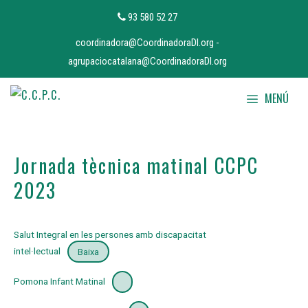
Vés
93 580 52 27
al
coordinadora@CoordinadoraDI.org
-
contingut
agrupaciocatalana@CoordinadoraDI.org
MENÚ
Jornada tècnica matinal CCPC
2023
Salut Integral en les persones amb discapacitat
intel·lectual
Baixa
Pomona Infant Matinal